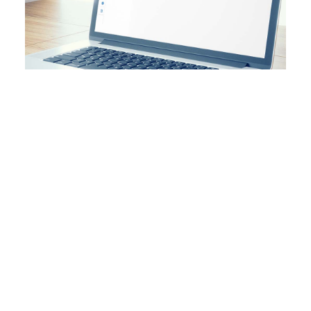
Le funzioni del Portale
Installatori DST
Il portale è un’area riservata pensata per tutte le
esigenze tecniche. Questa piattaforma nasce per
agevolare le richieste di assistenza e ottimizzare i
tempi di intervento permettendo di:
Richiedere assistenza tecnica rapida e
professionale in un click.