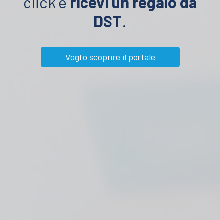
click e
ricevi un regalo da
DST
.
Voglio scoprire il portale