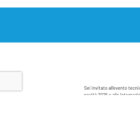
Sei invitato all’evento tec
novità 2025 e alle integrazio
DST Srl – Filiale di Tivo
11 dicembre
14:30 – 18:00
Programma:
14:30 – Nuovi prodotti e fun