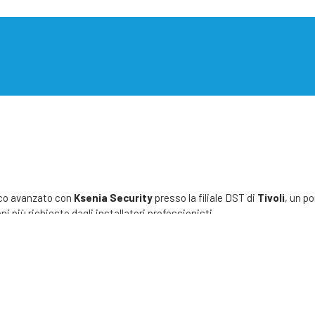
nico avanzato con
Ksenia Security
presso la filiale DST di
Tivoli
, un p
ni più richieste dagli installatori professionisti.
li
zionalità (Novità Fiera Sicurezza 2025)