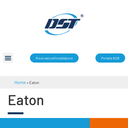
Riservato all'installatore
Portale B2B
Home
»
Eaton
Eaton