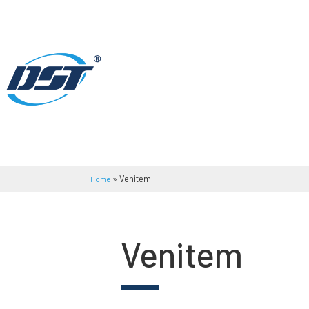
»
Venitem
Home
Venitem