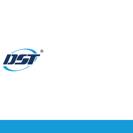
»
PROMOZIONE AVS RAPTOR : LA SICUREZZA VIA R
Home