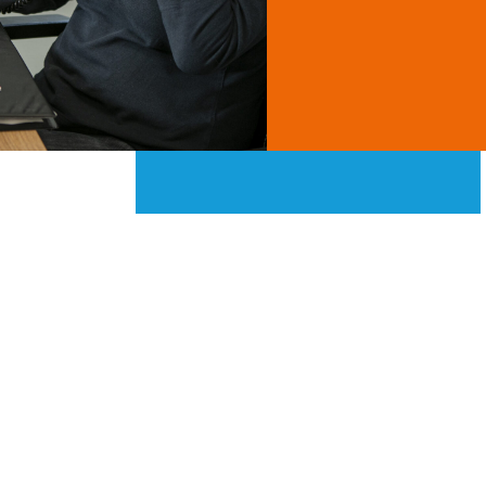
Seguici sui nostri canali social
g per il settore impiantistico