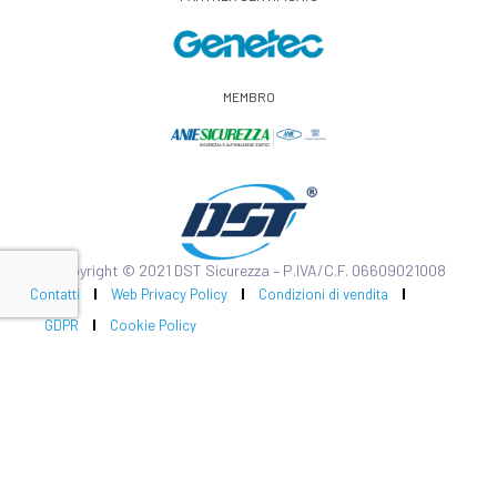
MEMBRO
Copyright © 2021 DST Sicurezza – P.IVA/C.F. 06609021008
Contatti
Web Privacy Policy
Condizioni di vendita
GDPR
Cookie Policy
Impianto Marketing
Realizzato da
Strategie di branding per il settore
Donato Attomanelli:
impiantistico