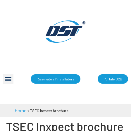
Riservato all'installatore
Portale B2B
Home
»
TSEC Inxpect brochure
TSEC Inxpect brochure