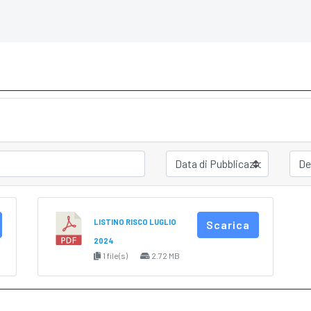
LISTINO RISCO LUGLIO
Scarica
2024
1 file(s)
2.72 MB