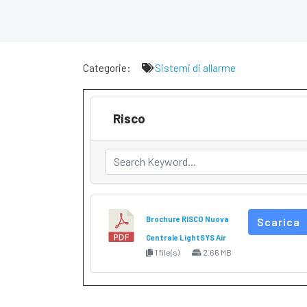
Categorie:
Sistemi di allarme
Risco
Brochure RISCO Nuova
Scarica
Centrale LightSYS Air
1 file(s)
2.66 MB