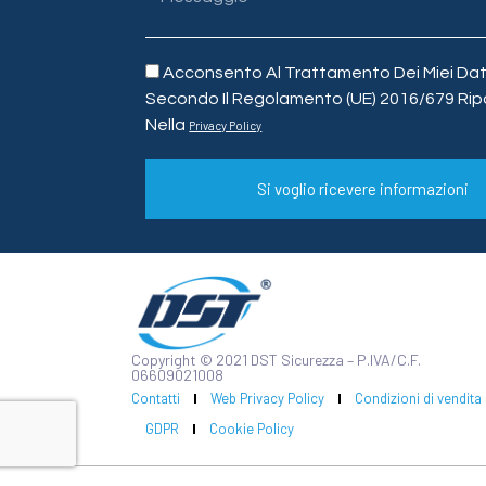
Acconsento Al Trattamento Dei Miei Dati
Secondo Il Regolamento (UE) 2016/679 Rip
Nella
Privacy Policy
Si voglio ricevere informazioni
Copyright © 2021 DST Sicurezza – P.IVA/C.F.
06609021008
Contatti
Web Privacy Policy
Condizioni di vendita
GDPR
Cookie Policy