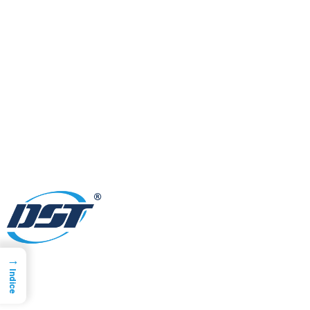
→
Indice